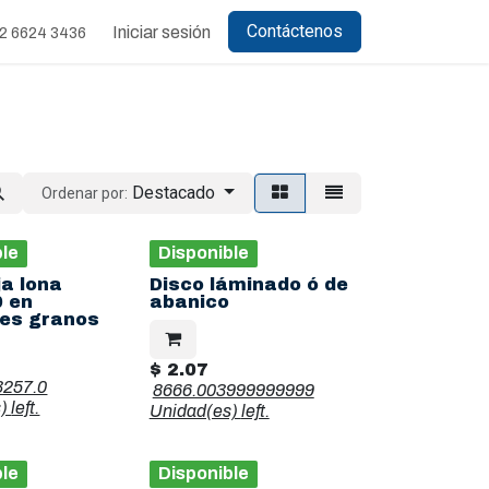
Contáctenos
Iniciar sesión
2 6624 3436
Destacado
Ordenar por:
ble
Disponible
ija lona
Disco láminado ó de
 en
abanico
tes granos
$
2.07
3257.0
8666.003999999999
s)
left.
Unidad(es)
left.
ble
Disponible