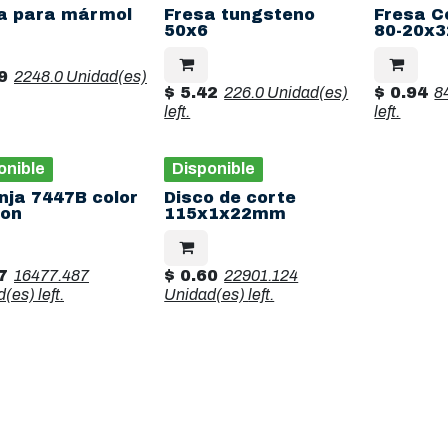
a para mármol
Fresa tungsteno
Fresa C
50x6
80-20x3
9
2248.0 Unidad(es)
$
5.42
226.0 Unidad(es)
$
0.94
8
left.
left.
onible
Disponible
nja 7447B color
Disco de corte
on
115x1x22mm
7
16477.487
$
0.60
22901.124
d(es)
left.
Unidad(es)
left.