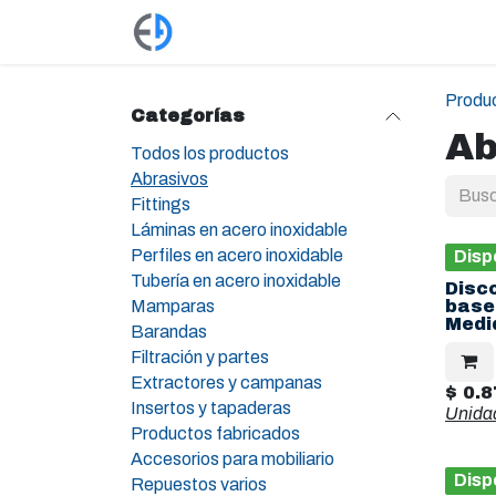
Ir al contenido
Productos
Tienda
Empleos
Produ
Categorías
Ab
Todos los productos
Abrasivos
Fittings
Láminas en acero inoxidable
Perfiles en acero inoxidable
Disp
Tubería en acero inoxidable
Disco
Mamparas
base
Medi
Barandas
Filtración y partes
Extractores y campanas
$
0.8
Insertos y tapaderas
Unida
Productos fabricados
Accesorios para mobiliario
Disp
Repuestos varios