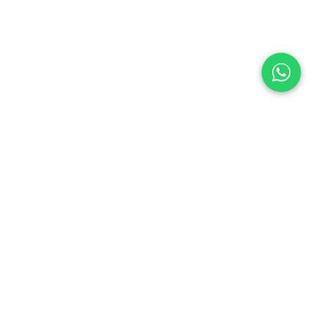
ontacte con nosotros
Contáctenos
ventas@enaceroinox.com
(502) 6624-3436 / (503) 2113-0264