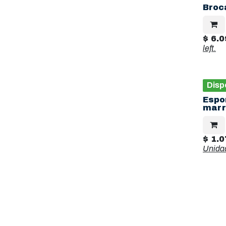
Broc
$
6.0
left.
Disp
Espo
marr
$
1.0
Unida