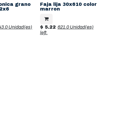
onica grano
Faja lija 30x610 color
2x6
marron
43.0 Unidad(es)
$
5.22
621.0 Unidad(es)
left.