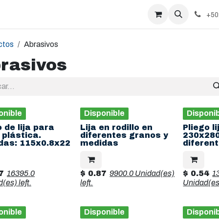
+50
ctos
Abrasivos
rasivos
onible
Disponible
Disponi
 de lija para
Lija en rodillo en
Pliego l
 plástica.
diferentes granos y
230x280
das: 115x0.8x22
medidas
diferen
7
16395.0
$
0.87
9900.0 Unidad(es)
$
0.54
1
d(es)
left.
left.
Unidad(e
onible
Disponible
Disponi