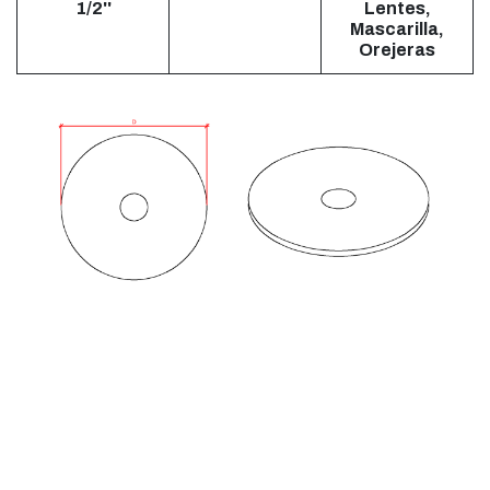
1/2''
Lentes,
Mascarilla,
Orejeras