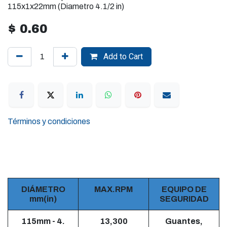
115x1x22mm (Diametro 4.1/2 in)
$
0.60
Add to Cart
Términos y condiciones
DIÁMETRO
MAX.RPM
EQUIPO DE
mm(in)
SEGURIDAD
115mm - 4.
13,300
Guantes,