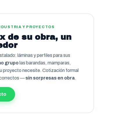
NDUSTRIA Y PROYECTOS
ox de su obra, un
edor
nstalado: láminas y perfiles para sus
mo grupo
las barandas, mamparas,
u proyecto necesite. Cotización formal
 correctos —
sin sorpresas en obra
.
cto