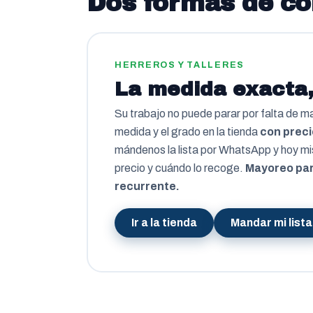
Dos formas de c
HERREROS Y TALLERES
La medida exacta,
Su trabajo no puede parar por falta de ma
medida y el grado en la tienda
con precio
mándenos la lista por WhatsApp y hoy m
precio y cuándo lo recoge.
Mayoreo pa
recurrente.
Ir a la tienda
Mandar mi lista