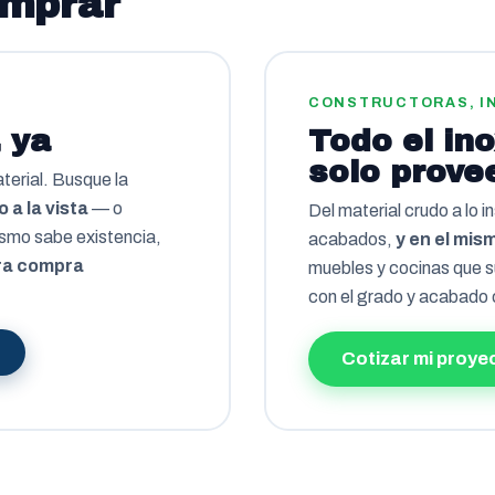
omprar
CONSTRUCTORAS, I
 ya
Todo el in
solo prove
terial. Busque la
 a la vista
— o
Del material crudo a lo i
ismo sabe existencia,
acabados,
y en el mis
ra compra
muebles y cocinas que s
con el grado y acabado
Cotizar mi proye