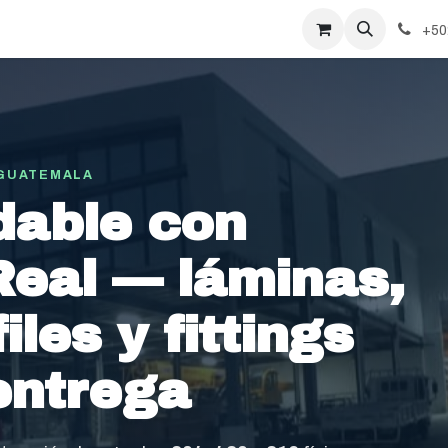
+50
 GUATEMALA
dable con
Real — láminas,
iles y fittings
 entrega