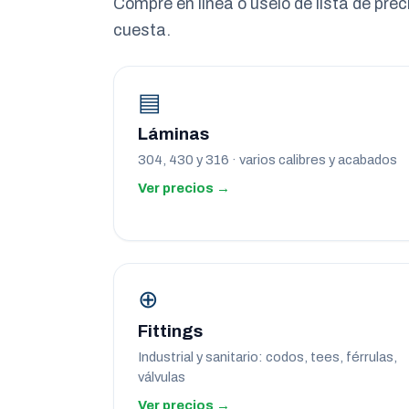
Compre en línea o úselo de lista de pre
cuesta.
▤
Láminas
304, 430 y 316 · varios calibres y acabados
Ver precios →
⊕
Fittings
Industrial y sanitario: codos, tees, férrulas,
válvulas
Ver precios →