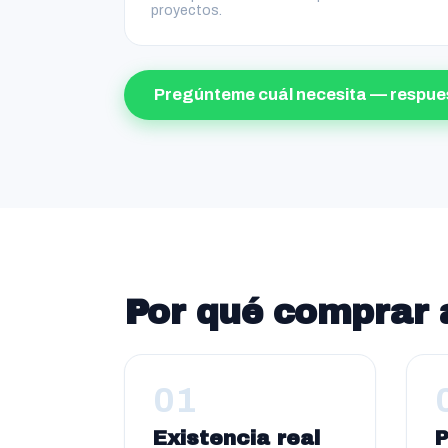
proyectos.
Pregúnteme cuál necesita — respue
Por qué comprar 
01
Existencia real
P