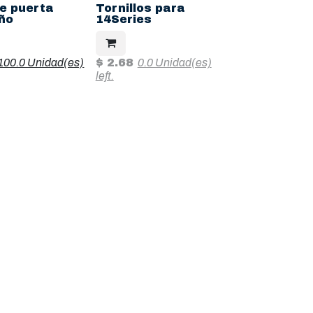
e puerta
Tornillos para
ño
14Series
100.0 Unidad(es)
$
2.68
0.0 Unidad(es)
left.