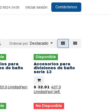
Contáctenos
Iniciar sesión
2 6624 3436
Destacado
Ordenar por:
ble
Disponible
ios para
Accesorios para
nes de baño
divisiones de baño
serie 13
63.0 Unidad(es)
$
32.91
437.0
Unidad(es)
left.
ble
No Disponible