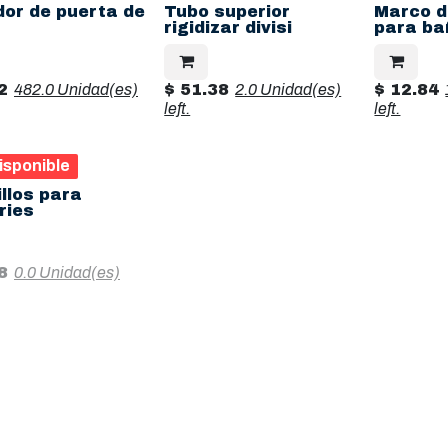
dor de puerta de
Tubo superior
Marco d
rigidizar divisi
para ba
2
482.0 Unidad(es)
$
51.38
2.0 Unidad(es)
$
12.84
left.
left.
isponible
llos para
ries
8
0.0 Unidad(es)