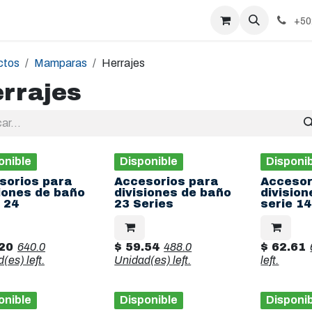
+50
ctos
Mamparas
Herrajes
rrajes
onible
Disponible
Disponi
sorios para
Accesorios para
Accesor
siones de baño
divisiones de baño
divisio
 24
23 Series
serie 14
20
640.0
$
59.54
488.0
$
62.61
d(es)
left.
Unidad(es)
left.
left.
onible
Disponible
Disponi