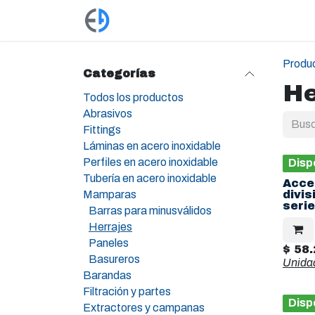
Ir al contenido
Productos
Tienda
Empleos
Produ
Categorías
He
Todos los productos
Abrasivos
Fittings
Láminas en acero inoxidable
Perfiles en acero inoxidable
Disp
Tubería en acero inoxidable
Acce
Mamparas
divi
serie
Barras para minusválidos
Herrajes
Paneles
$
58.
Basureros
Unida
Barandas
Filtración y partes
Disp
Extractores y campanas