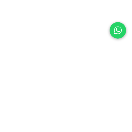
ontacte con nosotros
Contáctenos
ventas@enaceroinox.com
(502) 6624-3436 / (503) 2113-0264