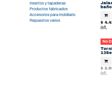
Jala
Insertos y tapaderas
baño
Productos fabricados
Accesorios para mobiliario
Repuestos varios
$
4.4
left.
No D
Torni
13Se
$
2.6
left.