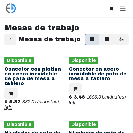
Ir al contenido
Mesas de trabajo
Mesas de trabajo
Disponible
Disponible
Conector con platina
Conector en acero
en acero inoxidable
inoxidable de pata de
de pata de mesa a
mesa a tablero
tablero
$
3.48
1603.0 Unidad(es)
$
5.82
332.0 Unidad(es)
left.
left.
Disponible
Disponible
Nivelador de pata de
Nivelador de pata de