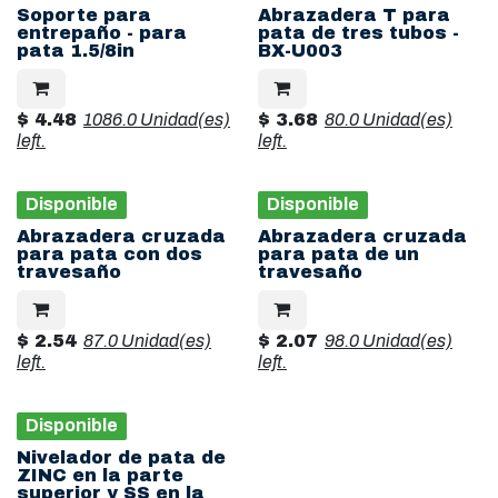
Soporte para
Abrazadera T para
entrepaño - para
pata de tres tubos -
pata 1.5/8in
BX-U003
$
4.48
1086.0 Unidad(es)
$
3.68
80.0 Unidad(es)
left.
left.
Disponible
Disponible
Abrazadera cruzada
Abrazadera cruzada
para pata con dos
para pata de un
travesaño
travesaño
$
2.54
87.0 Unidad(es)
$
2.07
98.0 Unidad(es)
left.
left.
Disponible
Nivelador de pata de
ZINC en la parte
superior y SS en la