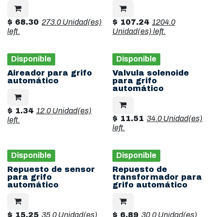
$
68.30
273.0 Unidad(es)
$
107.24
1204.0
left.
Unidad(es)
left.
Disponible
Disponible
Aireador para grifo
Valvula solenoide
automático
para grifo
automático
$
1.34
12.0 Unidad(es)
$
11.51
34.0 Unidad(es)
left.
left.
Disponible
Disponible
Repuesto de sensor
Repuesto de
para grifo
transformador para
automático
grifo automático
$
15.25
35.0 Unidad(es)
$
6.89
30.0 Unidad(es)