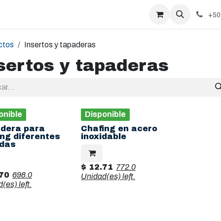
+50
ctos
Insertos y tapaderas
sertos y tapaderas
onible
Disponible
dera para
Chafing en acero
ing diferentes
inoxidable
das
$
12.71
772.0
70
698.0
Unidad(es)
left.
d(es)
left.