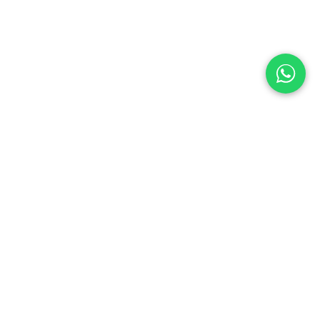
ontacte con nosotros
Contáctenos
ventas@enaceroinox.com
(502) 6624-3436 / (503) 2113-0264