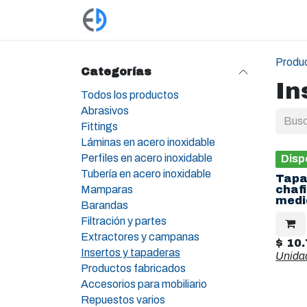
Ir al contenido
Productos
Tienda
Empleos
Produ
Categorías
In
Todos los productos
Abrasivos
Fittings
Láminas en acero inoxidable
Perfiles en acero inoxidable
Disp
Tubería en acero inoxidable
Tapa
Mamparas
chaf
medi
Barandas
Filtración y partes
Extractores y campanas
$
10.
Insertos y tapaderas
Unida
Productos fabricados
Accesorios para mobiliario
Repuestos varios