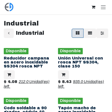
Ir al contenido
Industrial
Industrial
Disponible
Disponible
Reducidor campana
Unión Universal con
en acero inoxidable
rosca NPT SS304,
SS304 rosca NPT
clase 150
$
4.08
212.0 Unidad(es)
$
8.43
935.0 Unidad(es)
left.
left.
Disponible
Disponible
Codo soldable a 90
Tapón macho de
grados, cédula 40,
acero inoxidable