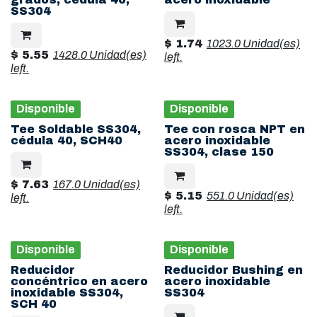
SS304
$
1.74
1023.0 Unidad(es)
$
5.55
1428.0 Unidad(es)
left.
left.
Disponible
Disponible
Tee Soldable SS304,
Tee con rosca NPT en
cédula 40, SCH40
acero inoxidable
SS304, clase 150
$
7.63
167.0 Unidad(es)
$
5.15
551.0 Unidad(es)
left.
left.
Disponible
Disponible
Reducidor
Reducidor Bushing en
concéntrico en acero
acero inoxidable
inoxidable SS304,
SS304
SCH 40