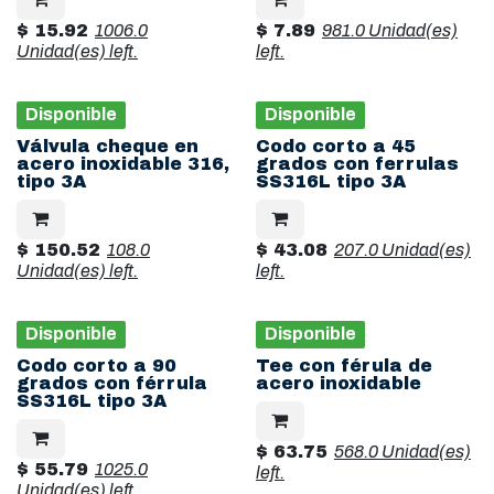
$
15.92
1006.0
$
7.89
981.0 Unidad(es)
Unidad(es)
left.
left.
Disponible
Disponible
Válvula cheque en
Codo corto a 45
acero inoxidable 316,
grados con ferrulas
tipo 3A
SS316L tipo 3A
$
150.52
108.0
$
43.08
207.0 Unidad(es)
Unidad(es)
left.
left.
Disponible
Disponible
Codo corto a 90
Tee con férula de
grados con férrula
acero inoxidable
SS316L tipo 3A
$
63.75
568.0 Unidad(es)
$
55.79
1025.0
left.
Unidad(es)
left.