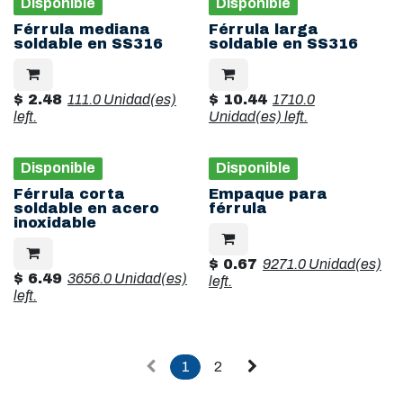
Disponible
Disponible
Férrula mediana
Férrula larga
soldable en SS316
soldable en SS316
$
2.48
111.0 Unidad(es)
$
10.44
1710.0
left.
Unidad(es)
left.
Disponible
Disponible
Férrula corta
Empaque para
soldable en acero
férrula
inoxidable
$
0.67
9271.0 Unidad(es)
$
6.49
3656.0 Unidad(es)
left.
left.
1
2