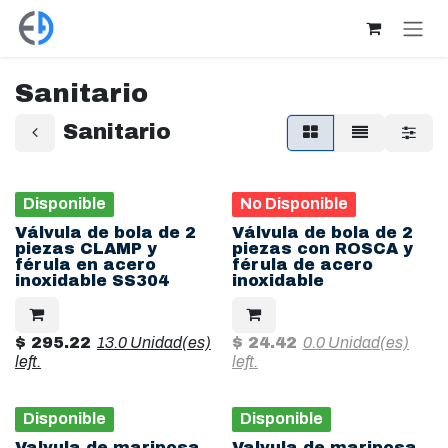
Ir al contenido
Sanitario
Sanitario
Disponible
No Disponible
Válvula de bola de 2
Válvula de bola de 2
piezas CLAMP y
piezas con ROSCA y
férula en acero
férula de acero
inoxidable SS304
inoxidable
$
295.22
13.0 Unidad(es)
$
24.42
0.0 Unidad(es)
left.
left.
Disponible
Disponible
Valvula de mariposa
Valvula de mariposa