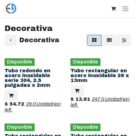
Ir al contenido
Decorativa
Decorativa
Disponible
Disponible
Tubo redondo en
Tubo rectangular en
acero inoxidable
acero inoxidable 26 x
serie 304, 2.5
13mm
pulgadas x 2mm
$
13.91
247.0 Unidad(es)
$
54.72
29.0 Unidad(es)
left.
left.
Disponible
Disponible
Tubo rectangular en
Tubo rectangular en