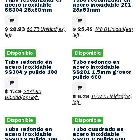
acero inoxidable
acero inoxidable 201,
SS304 25x50mm
25x50mm
$
28.23
69.75 Unidad(es)
$
25.42
148.0 Unidad(es)
left.
left.
Disponible
Disponible
Tubo redondo en
Tubo redondo en
acero inoxidable
acero inoxidable
SS304 y pulido 180
SS201 1.5mm grosor
pulido 600
$
7.49
2471.95
$
6.29
1567.0 Unidad(es)
Unidad(es)
left.
left.
Disponible
Disponible
Tubo redondo en
Tubo cuadrado en
acero inoxidable
acero inoxidable
SS201 y pulido 180
SS201 y pulido 600