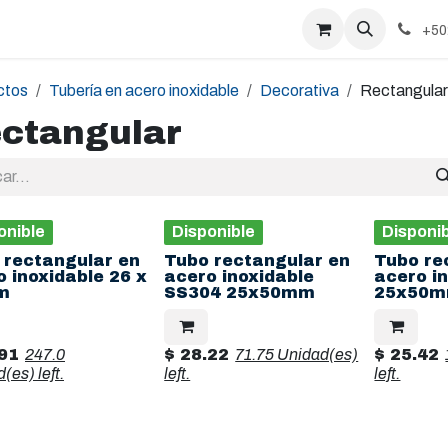
+50
ctos
Tubería en acero inoxidable
Decorativa
Rectangular
ctangular
onible
Disponible
Disponi
 rectangular en
Tubo rectangular en
Tubo re
 inoxidable 26 x
acero inoxidable
acero in
m
SS304 25x50mm
25x50
91
247.0
$
28.22
71.75 Unidad(es)
$
25.42
d(es)
left.
left.
left.