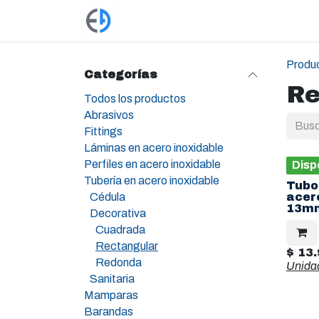
Ir al contenido
Productos
Tienda
Empleos
Produ
Categorías
Re
Todos los productos
Abrasivos
Fittings
Láminas en acero inoxidable
Perfiles en acero inoxidable
Disp
Tubería en acero inoxidable
Tubo
Cédula
acero
13m
Decorativa
Cuadrada
Rectangular
$
13.
Redonda
Unida
Sanitaria
Mamparas
Barandas