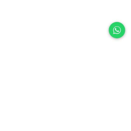
ontacte con nosotros
Contáctenos
ventas@enaceroinox.com
(502) 6624-3436 / (503) 2113-0264