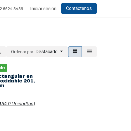
Contáctenos
Iniciar sesión
2 6624 3436
Destacado
Ordenar por:
ble
ctangular en
oxidable 201,
mm
154.0 Unidad(es)