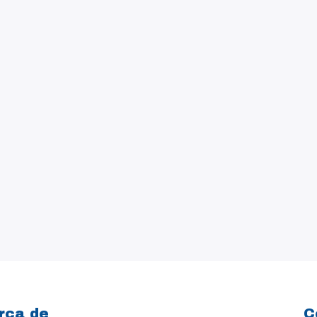
rca de
C