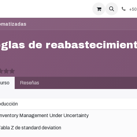
+50
omatizadas
glas de reabastecimien
urso
Reseñas
oducción
Inventory Management Under Uncertainty
abla Z de standard deviation