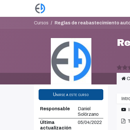
Ir al contenido
Productos
Tienda
Empleos
Cursos
Reglas de reabastecimiento aut
Re
C
Unirse a este curso
Intr
Responsable
Daniel
Solórzano
T
Última
05/04/2022
actualización