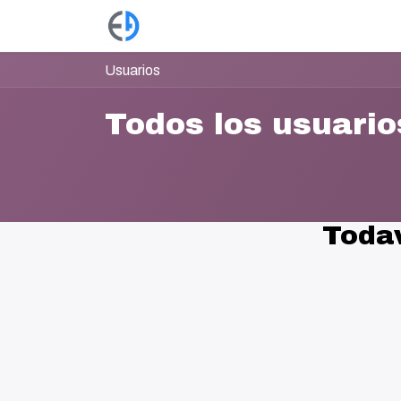
Ir al contenido
Productos
Tienda
Empleos
Usuarios
Todos los usuario
Todav