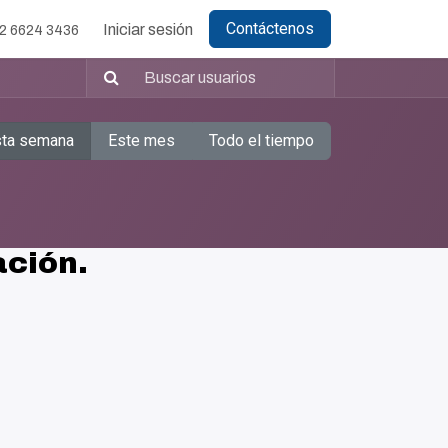
Contáctenos
Iniciar sesión
2 6624 3436
sta semana
Este mes
Todo el tiempo
ación.