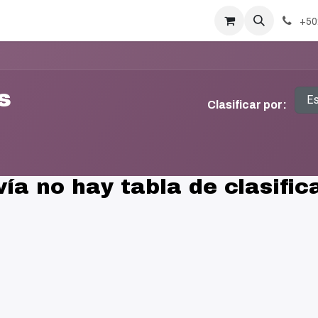
+50
s
E
Clasificar por:
ía no hay tabla de clasific