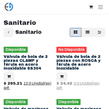
Ir al contenido
Sanitario
Sanitario
Disponible
No Disponible
Válvula de bola de 2
Válvula de bola de 2
piezas CLAMP y
piezas con ROSCA y
férula en acero
férula de acero
inoxidable SS304
inoxidable
$
295.21
13.0 Unidad(es)
$
24.42
0.0 Unidad(es)
left.
left.
Disponible
Disponible
Valvula de mariposa
Valvula de mariposa