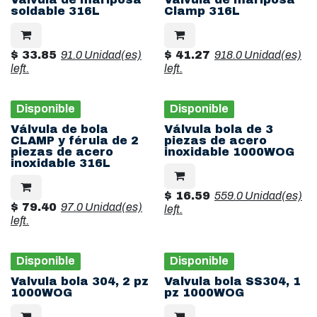
soldable 316L
Clamp 316L
$
33.85
91.0 Unidad(es)
$
41.27
918.0 Unidad(es)
left.
left.
Disponible
Disponible
Válvula de bola
Válvula bola de 3
CLAMP y férula de 2
piezas de acero
piezas de acero
inoxidable 1000WOG
inoxidable 316L
$
16.59
559.0 Unidad(es)
$
79.40
97.0 Unidad(es)
left.
left.
Disponible
Disponible
Valvula bola 304, 2 pz
Valvula bola SS304, 1
1000WOG
pz 1000WOG