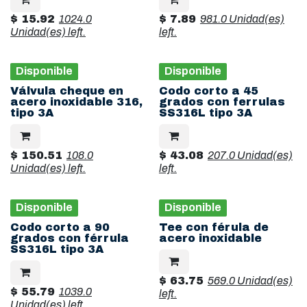
$
15.92
1024.0
$
7.89
981.0 Unidad(es)
Unidad(es)
left.
left.
Disponible
Disponible
Válvula cheque en
Codo corto a 45
acero inoxidable 316,
grados con ferrulas
tipo 3A
SS316L tipo 3A
$
150.51
108.0
$
43.08
207.0 Unidad(es)
Unidad(es)
left.
left.
Disponible
Disponible
Codo corto a 90
Tee con férula de
grados con férrula
acero inoxidable
SS316L tipo 3A
$
63.75
569.0 Unidad(es)
$
55.79
1039.0
left.
Unidad(es)
left.