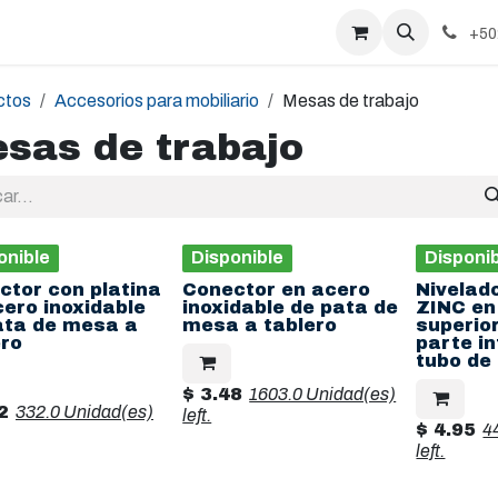
+50
ctos
Accesorios para mobiliario
Mesas de trabajo
sas de trabajo
onible
Disponible
Disponi
ctor con platina
Conector en acero
Nivelad
cero inoxidable
inoxidable de pata de
ZINC en
ata de mesa a
mesa a tablero
superior
ero
parte in
tubo de 
$
3.48
1603.0 Unidad(es)
2
332.0 Unidad(es)
left.
$
4.95
4
left.