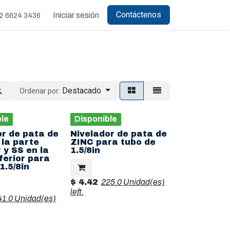
Contáctenos
Iniciar sesión
2 6624 3436
Destacado
Ordenar por:
ble
Disponible
or de pata de
Nivelador de pata de
 la parte
ZINC para tubo de
 y SS en la
1.5/8in
ferior para
1.5/8in
$
4.42
225.0 Unidad(es)
left.
41.0 Unidad(es)