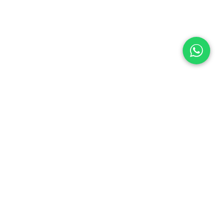
ontacte con nosotros
Contáctenos
ventas@enaceroinox.com
(502) 6624-3436 / (503) 2113-0264