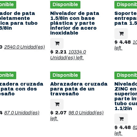
onible
Disponible
Disponi
lador de pata
Nivelador de pata
Soporte
letamente
1.5/8in con base
entrepa
tica para tubo
plástica y parte
pata 1.5
5/8in
inferior de acero
inoxidable
$
4.48
1
0
2540.0 Unidad(es)
left.
$
2.21
10334.0
Unidad(es)
left.
onible
Disponible
Disponi
zadera cruzada
Abrazadera cruzada
Nivelad
 pata con dos
para pata de un
ZINC en
esaño
travesaño
superior
parte in
tubo cu
1.1/2in
4
87.0 Unidad(es)
$
2.07
98.0 Unidad(es)
left.
$
4.48
8
left.