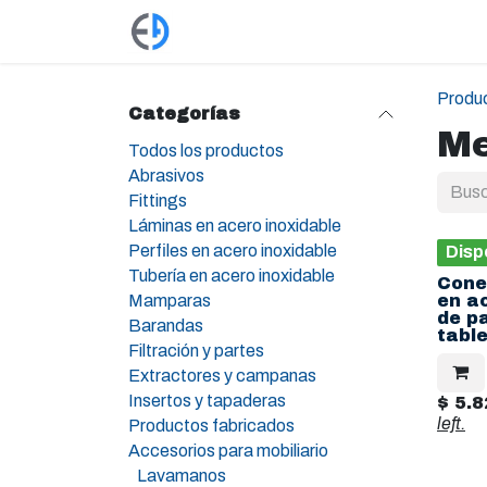
Ir al contenido
Productos
Tienda
Empleos
Produ
Categorías
Me
Todos los productos
Abrasivos
Fittings
Láminas en acero inoxidable
Perfiles en acero inoxidable
Disp
Tubería en acero inoxidable
Cone
Mamparas
en a
de p
Barandas
tabl
Filtración y partes
Extractores y campanas
Insertos y tapaderas
$
5.8
left.
Productos fabricados
Accesorios para mobiliario
Lavamanos