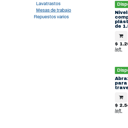
Lavatrastos
Disp
Mesas de trabajo
Nive
Repuestos varios
comp
plás
de 1.
$
1.2
left.
Disp
Abra
para
trav
$
2.5
left.