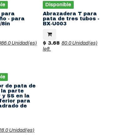
ble
Disponible
 para
Abrazadera T para
ño - para
pata de tres tubos -
/8in
BX-U003
086.0 Unidad(es)
$
3.68
80.0 Unidad(es)
left.
ble
or de pata de
 la parte
 y SS en la
ferior para
adrado de
28.0 Unidad(es)