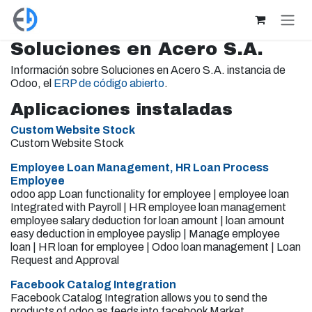
Ir al contenido
Soluciones en Acero S.A.
Información sobre Soluciones en Acero S.A. instancia de
Odoo, el
ERP de código abierto
.
Aplicaciones instaladas
Custom Website Stock
Custom Website Stock
Employee Loan Management, HR Loan Process
Employee
odoo app Loan functionality for employee | employee loan
Integrated with Payroll | HR employee loan management
employee salary deduction for loan amount | loan amount
easy deduction in employee payslip | Manage employee
loan | HR loan for employee | Odoo loan management | Loan
Request and Approval
Facebook Catalog Integration
Facebook Catalog Integration allows you to send the
products of odoo as feeds into facebook Market.