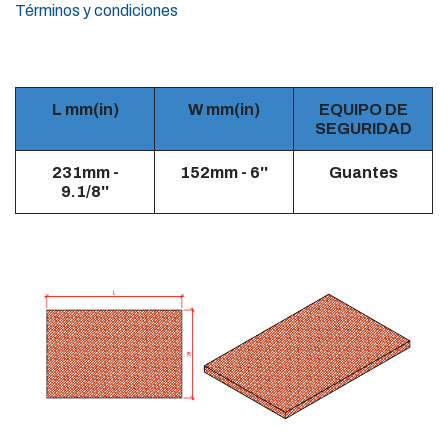
Términos y condiciones
L mm(in)
W mm(in)
EQUIPO DE
SEGURIDAD
231mm -
152mm - 6''
Guantes
9.1/8''