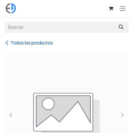
Ir al contenido
Todos los productos