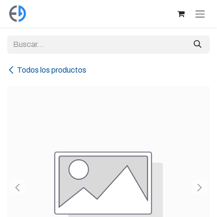
Ir al contenido
Todos los productos