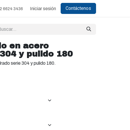
Contáctenos
Iniciar sesión
2 6624 3436
o en acero
304 y pulido 180
rado serie 304 y pulido 180.