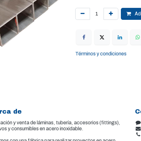
Add
Términos y condiciones
rca de
C
ación y venta de
láminas, tubería, accesorios (fittings),
vos y consumibles en acero inoxidable.
os con una fábrica para realizar proyectos en acero