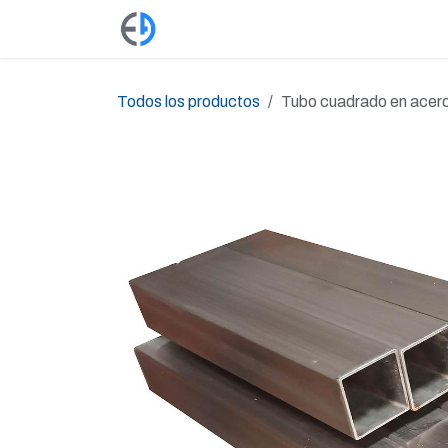
Ir al contenido
Productos
Tienda
Empleos
Todos los productos
Tubo cuadrado en acero