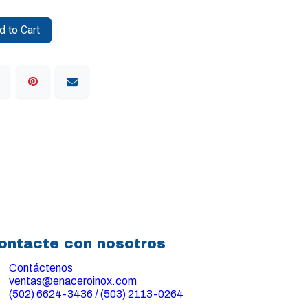
 to Cart
ontacte con nosotros
Contáctenos
ventas@enaceroinox.com
(502) 6624-3436 / (503) 2113-0264