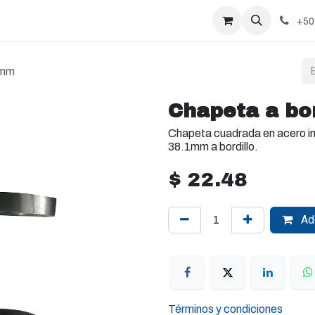
+50
1mm
Chapeta a bo
Chapeta cuadrada en acero in
38.1mm a bordillo.
$
22.48
Add
Términos y condiciones