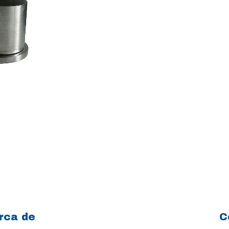
rca de
C