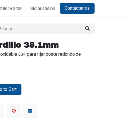
Contáctenos
Iniciar sesión
2 6624 3436
rdillo 38.1mm
oxidable 304 para fijar poste redondo de
 to Cart