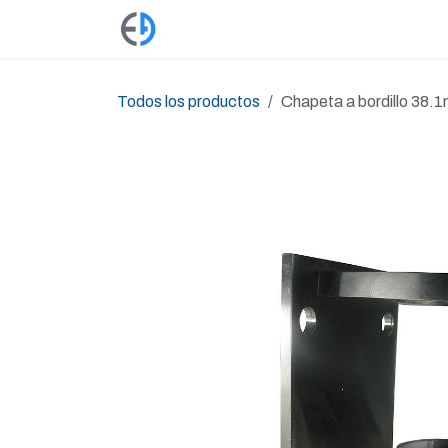
Ir al contenido
Productos
Tienda
Empleos
Todos los productos
Chapeta a bordillo 38.