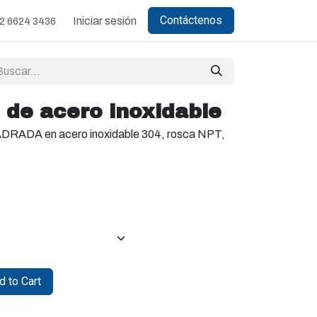
Contáctenos
Iniciar sesión
2 6624 3436
de acero inoxidable
RADA en acero inoxidable 304, rosca NPT,
 to Cart