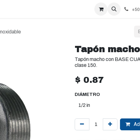
+50
noxidable
Tapón macho 
Tapón macho con BASE CUAD
clase 150.
$
0.87
DIÁMETRO
Add