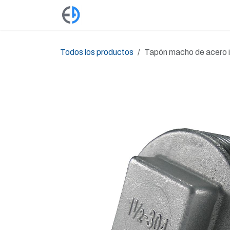
Ir al contenido
Productos
Tienda
Empleos
Todos los productos
Tapón macho de acero i