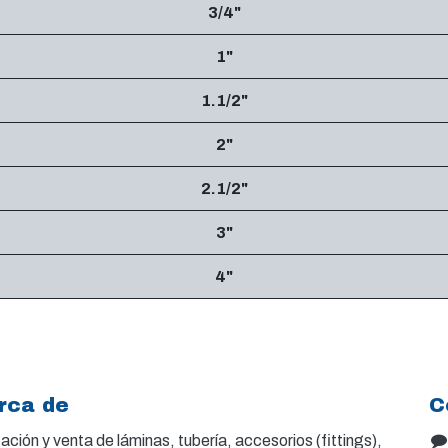
3/4"
1"
1.1/2"
2"
2.1/2"
3"
4"
rca de
C
ación y venta de
láminas, tubería, accesorios (fittings),