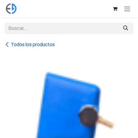
Ir al contenido
Todos los productos