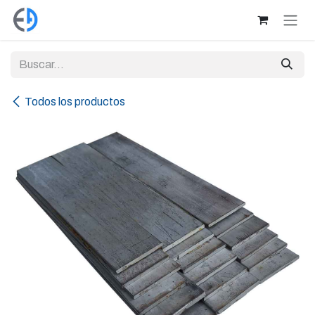
Ir al contenido
Todos los productos