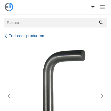
Ir al contenido
Todos los productos