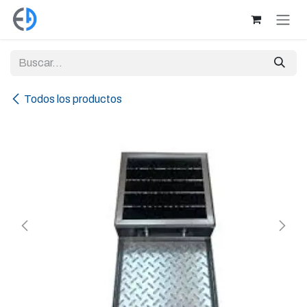
Ir al contenido
Todos los productos