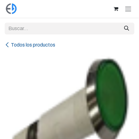
Ir al contenido
Todos los productos