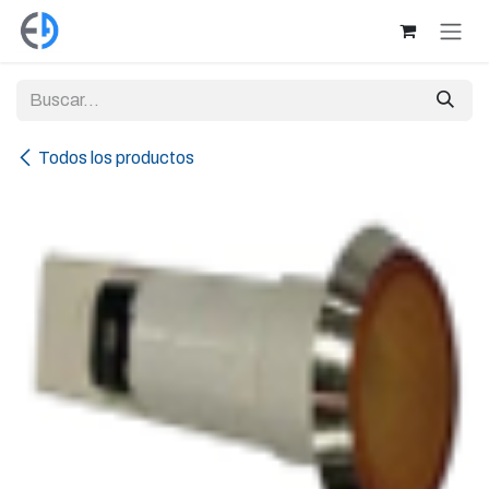
Ir al contenido
Todos los productos