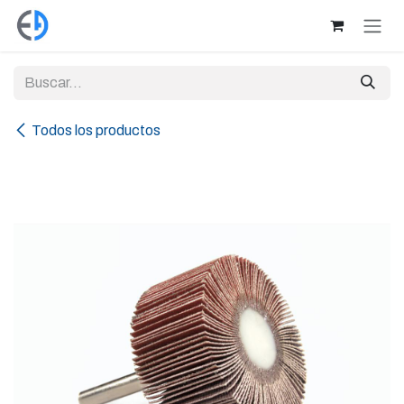
Ir al contenido
Todos los productos