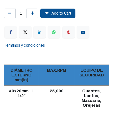
Add to Cart
Términos y condiciones
DIÁMETRO
MAX.RPM
EQUIPO DE
EXTERNO
SEGURIDAD
mm(in)
40x20mm - 1
25,000
Guantes,
1/2"
Lentes,
Mascaría,
Orejeras