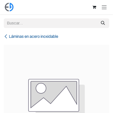
Ir al contenido
Láminas en acero inoxidable