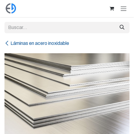
Ir al contenido
Láminas en acero inoxidable