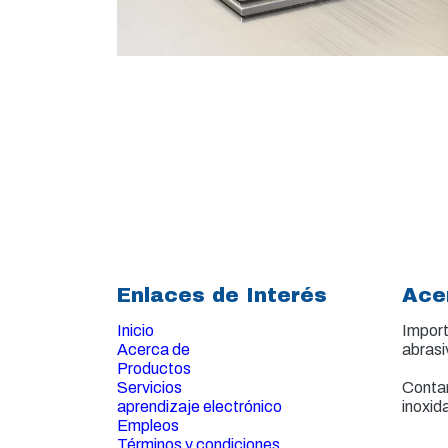
Enlaces de Interés
Ace
Inicio
Import
Acerca de
abrasi
Productos
Servicios
Contam
aprendizaje electrónico
inoxid
Empleos
Términos y condiciones