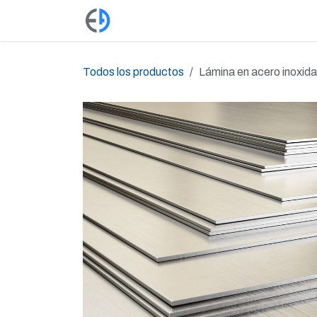
Ir al contenido
Productos
Tienda
Empleos
Todos los productos
Lámina en acero inoxidab