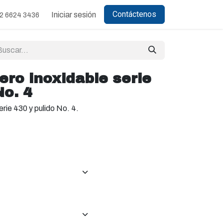
Contáctenos
Iniciar sesión
2 6624 3436
ro inoxidable serie
No. 4
rie 430 y pulido No. 4.