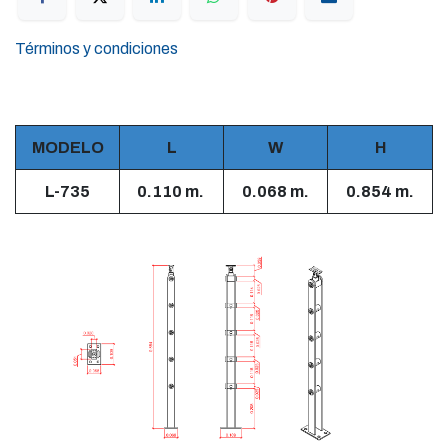
Términos y condiciones
MODELO
L
W
H
L-735
0.110 m.
0.068 m.
0.854 m.