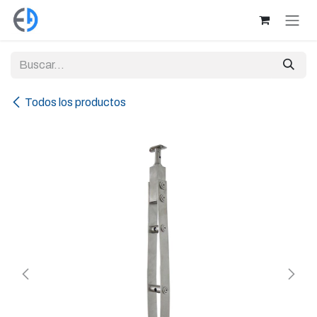
Ir al contenido
Todos los productos