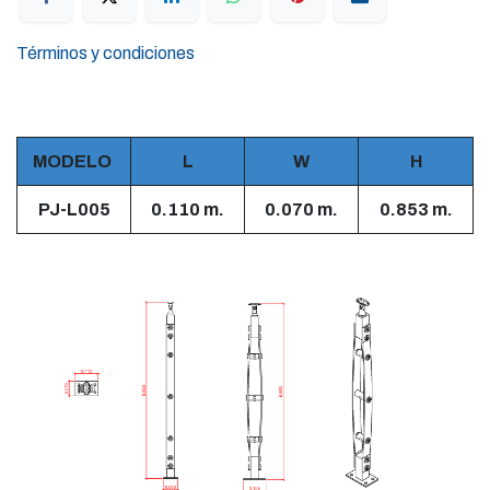
Términos y condiciones
MODELO
L
W
H
PJ-L005
0.110 m.
0.070 m.
0.853 m.