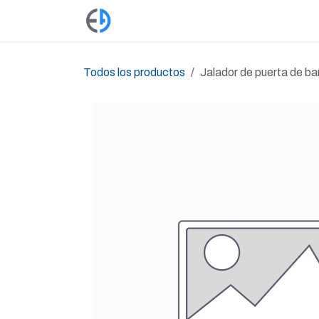
Ir al contenido
Productos
Tienda
Empleos
Todos los productos
Jalador de puerta de b