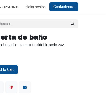
Contáctenos
Iniciar sesión
2 6624 3436
uerta de baño
Fabricado en acero inoxidable serie 202.
 to Cart