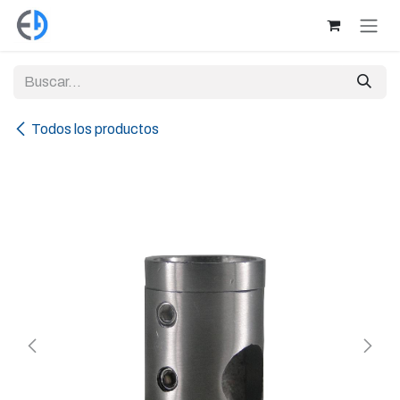
Ir al contenido
Todos los productos