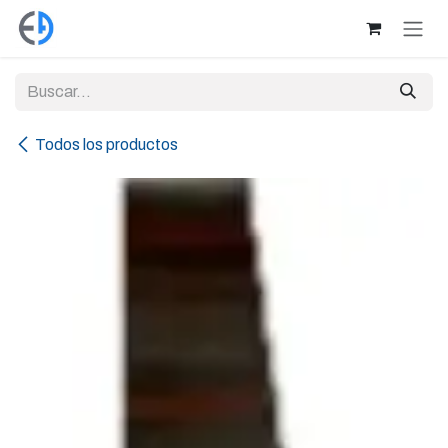
Ir al contenido
Todos los productos