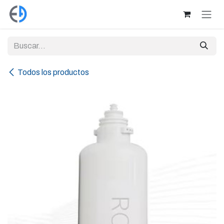
Ir al contenido
Todos los productos