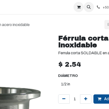
+50
n acero inoxidable
Férrula corta
inoxidable
Ferrula corta SOLDABLE en a
$
2.54
DIÁMETRO
Add