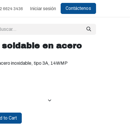
Contáctenos
Iniciar sesión
2 6624 3436
 soldable en acero
cero inoxidable, tipo 3A, 14WMP
 to Cart