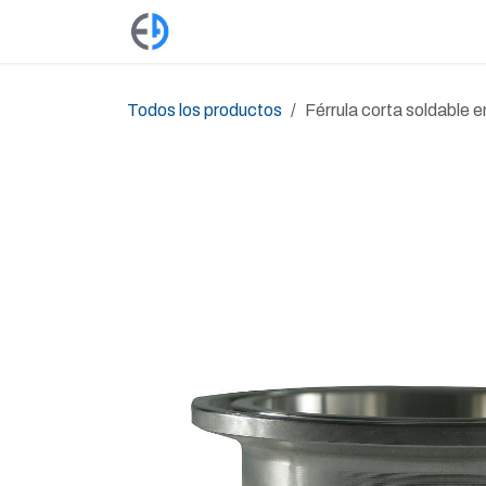
Ir al contenido
Productos
Tienda
Empleos
Todos los productos
Férrula corta soldable e