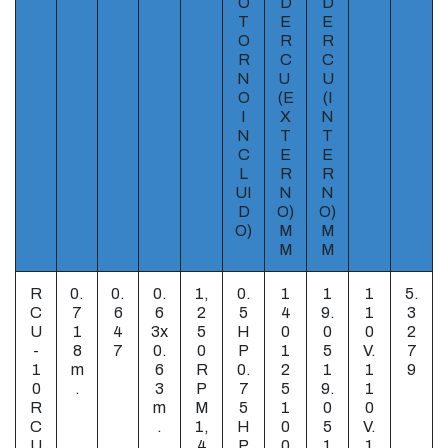
O
D
D
T
E
E
O
R
R
R
C
C
N
U
U
O
(E
(I
I
X
N
N
T
T
C
E
E
L
R
R
UI
N
N
D
O)
O)
O)
M
M
M
M
R
0.
0.
0.
1,
0.
1
1
1
5.
C
7
6
6
2
5
4
9.
1
3
U
1
4
3x
5
H
0
0
0
2
-
8
7
0.
0
P
1
5
V.
7
1
m
6
R
0.
2
1
1
9
0
.
3
P
7
5
9.
1
R
m
M
5
1
0
0
C
.
1,
H
0
5
V.
U
4
P
0
1
1