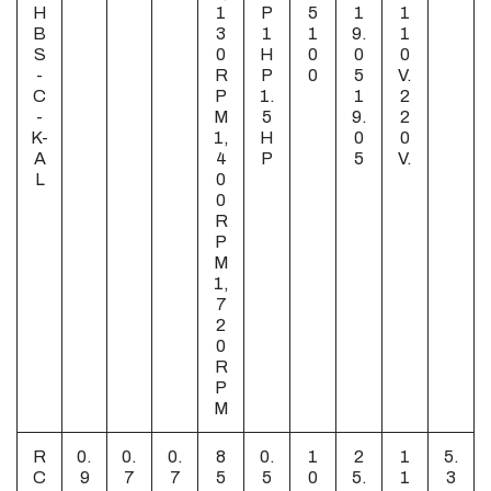
H
1
P
5
1
1
B
3
1
1
9.
1
S
0
H
0
0
0
-
R
P
0
5
V.
C
P
1.
1
2
-
M
5
9.
2
K-
1,
H
0
0
A
4
P
5
V.
L
0
0
R
P
M
1,
7
2
0
R
P
M
R
0.
0.
0.
8
0.
1
2
1
5.
C
9
7
7
5
5
0
5.
1
3