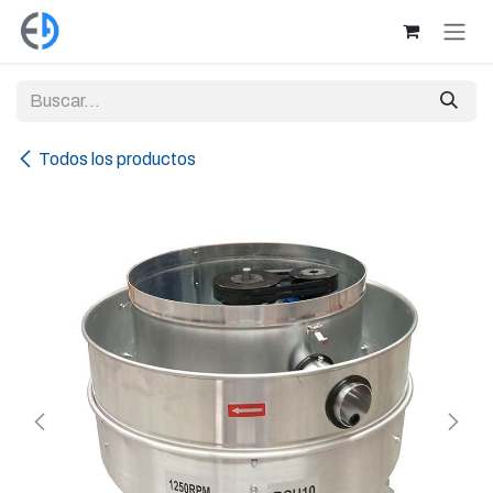
Ir al contenido
Todos los productos