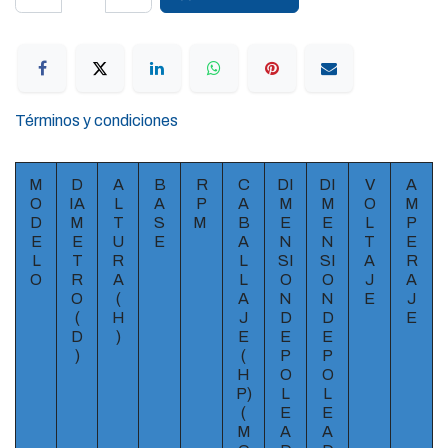
Términos y condiciones
M
D
A
B
R
C
DI
DI
V
A
O
IA
L
A
P
A
M
M
O
M
D
M
T
S
M
B
E
E
L
P
E
E
U
E
A
N
N
T
E
L
T
R
L
SI
SI
A
R
O
R
A
L
O
O
J
A
O
(
A
N
N
E
J
(
H
J
D
D
E
D
)
E
E
E
)
(
P
P
H
O
O
P)
L
L
(
E
E
M
A
A