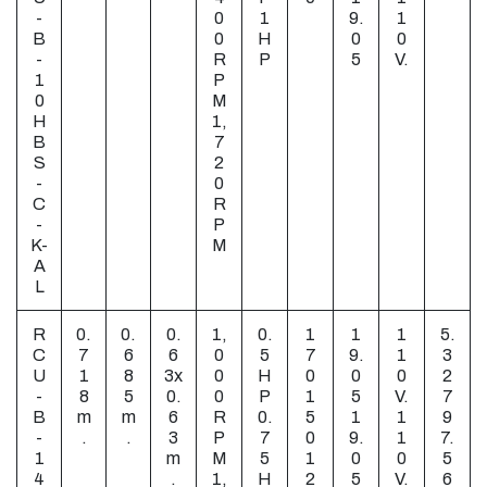
-
0
1
9.
1
B
0
H
0
0
-
R
P
5
V.
1
P
0
M
H
1,
B
7
S
2
-
0
C
R
-
P
K-
M
A
L
R
0.
0.
0.
1,
0.
1
1
1
5.
C
7
6
6
0
5
7
9.
1
3
U
1
8
3x
0
H
0
0
0
2
-
8
5
0.
0
P
1
5
V.
7
B
m
m
6
R
0.
5
1
1
9
-
.
.
3
P
7
0
9.
1
7.
1
m
M
5
1
0
0
5
4
.
1,
H
2
5
V.
6