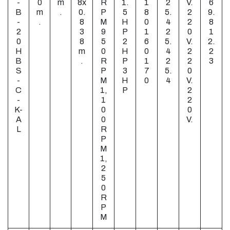
-
0
m
8x
R
1.
1
2
V.
6
B
m
.
0.
P
5
8
5.
2
9.
-
.
8
M
H
0
4
2
8
2
3
9
P
1
2
0
1
0
8
5
2
6
5.
V.
2.
H
m
0
H
0
4
2
2
B
.
R
P
1
2
2
3
S
P
3
7
5.
0
-
M
H
0
4
V.
C
1,
P
2
-
1
2
K-
0
0
A
0
V.
L
R
P
M
1,
2
5
0
R
P
M