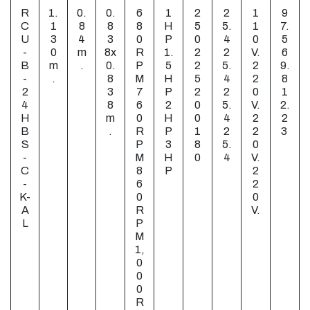
R
1.
0.
0.
6
1
2
2
1
9
C
1
8
8
8
H
5
5.
1
7.
U
3
4
3
0
P
0
4
0
5
-
0
m
8x
R
1.
2
2
V.
6
B
m
.
0.
P
5
2
5.
2
9.
-
.
8
M
H
5
4
2
8
2
3
7
P
2
2
0
1
4
8
6
2
0
5.
V.
2.
H
m
0
H
0
4
2
2
B
.
R
P
1
2
2
3
S
P
3
8
5.
0
-
M
H
0
4
V.
C
8
P
2
-
6
2
K-
0
0
A
R
V.
L
P
M
1,
0
0
0
R