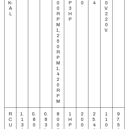
K-
0
P
0
4
0
A
0
3
V.
L
R
H
2
P
P
2
M
0
1,
V.
2
5
0
R
P
M
1,
4
2
0
R
P
M
R
1.
0.
0.
8
1
2
2
1
9
C
1
8
8
0
H
0
5.
1
7.
U
3
0
3
0
P
0
4
0
5