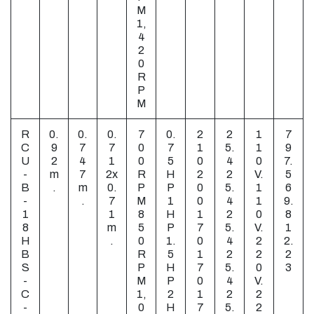
M
1,
4
2
0
R
P
M
R
0.
0.
0.
7
0.
2
2
1
7
C
9
7
7
0
7
1
5.
1
9
U
2
4
1
0
5
0
4
0
7.
-
m
7
2x
R
H
2
2
V.
5
B
.
m
0.
P
P
0
5.
1
6
-
.
7
M
1
0
4
1
9.
1
1
8
H
1
2
0
8
8
m
5
P
7
5.
V.
1
H
.
0
1.
0
4
2
2.
B
R
5
1
2
2
2
S
P
H
7
5.
0
3
-
M
P
0
4
V.
C
1,
2
1
2
2
-
0
H
7
5.
2