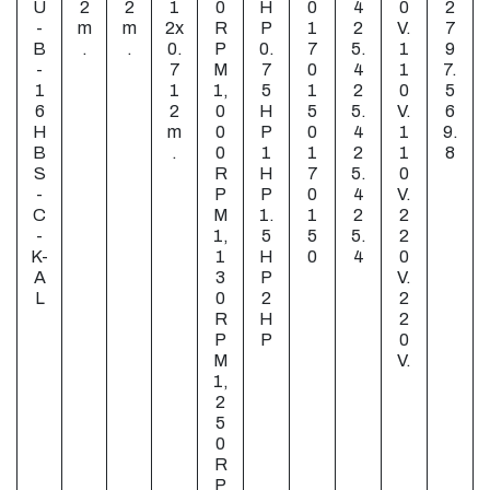
U
2
2
1
0
H
0
4
0
2
-
m
m
2x
R
P
1
2
V.
7
B
.
.
0.
P
0.
7
5.
1
9
-
7
M
7
0
4
1
7.
1
1
1,
5
1
2
0
5
6
2
0
H
5
5.
V.
6
H
m
0
P
0
4
1
9.
B
.
0
1
1
2
1
8
S
R
H
7
5.
0
-
P
P
0
4
V.
C
M
1.
1
2
2
-
1,
5
5
5.
2
K-
1
H
0
4
0
A
3
P
V.
L
0
2
2
R
H
2
P
P
0
M
V.
1,
2
5
0
R
P