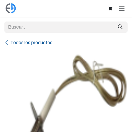
Ir al contenido
Todos los productos