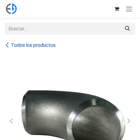
Ir al contenido
Todos los productos