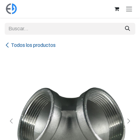
Ir al contenido
Todos los productos