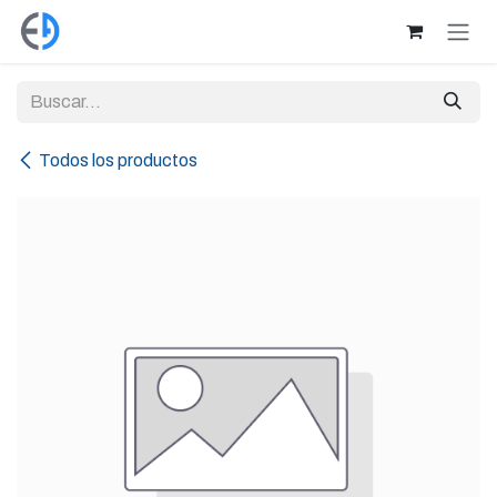
Ir al contenido
Todos los productos