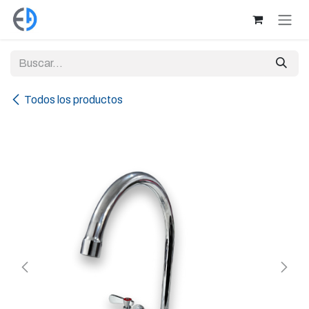
Ir al contenido
Todos los productos