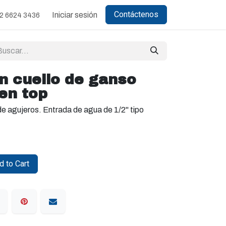
Contáctenos
Iniciar sesión
2 6624 3436
n cuello de ganso
en top
de agujeros. Entrada de agua de 1/2" tipo
 to Cart