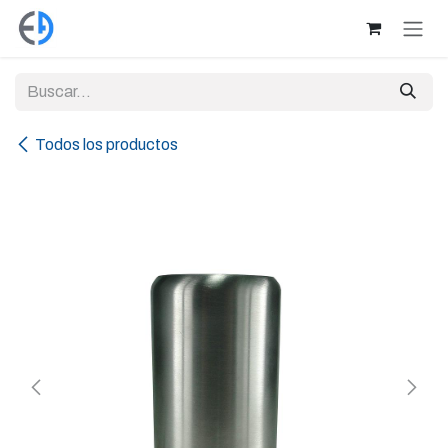
Ir al contenido
Todos los productos