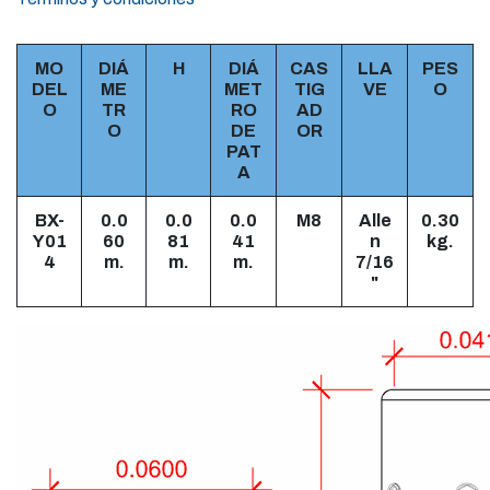
MO
DIÁ
H
DIÁ
CAS
LLA
PES
DEL
ME
MET
TIG
VE
O
O
TR
RO
AD
O
DE
OR
PAT
A
BX-
0.0
0.0
0.0
M8
Alle
0.30
Y01
60
81
41
n
kg.
4
m.
m.
m.
7/16
"