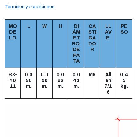
Términos y condiciones
MO
L
W
H
DI
CA
LL
PE
DE
ÁM
STI
AV
SO
LO
ET
GA
E
RO
DO
DE
R
PA
TA
BX-
0.0
0.0
0.0
0.0
M8
All
0.4
Y0
90
90
82
41
en
5
11
m.
m.
m.
m.
7/1
kg.
6