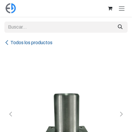
Ir al contenido
Todos los productos