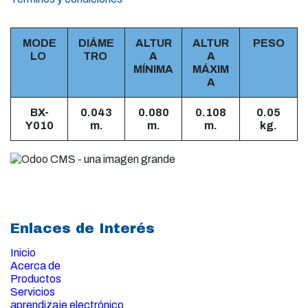
MODE
DIÁME
ALTUR
ALTUR
PESO
LO
TRO
A
A
MÍNIMA
MÁXIM
A
BX-
0.043
0.080
0.108
0.05
Y010
m.
m.
m.
kg.
Enlaces de Interés
Inicio
Acerca de
Productos
Servicios
aprendizaje electrónico