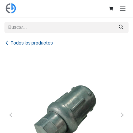
Ir al contenido
Todos los productos