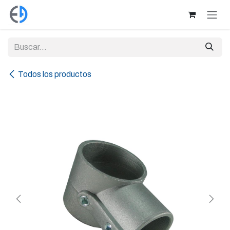
Ir al contenido
Todos los productos