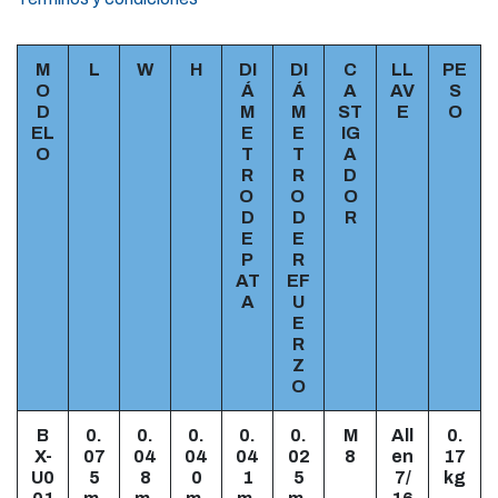
M
L
W
H
DI
DI
C
LL
PE
O
Á
Á
A
AV
S
D
M
M
ST
E
O
EL
E
E
IG
O
T
T
A
R
R
D
O
O
O
D
D
R
E
E
P
R
AT
EF
A
U
E
R
Z
O
B
0.
0.
0.
0.
0.
M
All
0.
X-
07
04
04
04
02
8
en
17
U0
5
8
0
1
5
7/
kg