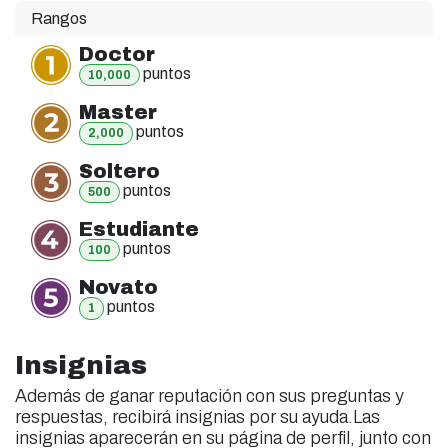
Rangos
Doctor
punto
s
10,000
Master
punto
s
2,000
Soltero
punto
s
500
Estudiante
punto
s
100
Novato
punto
s
1
Insignias
Además de ganar reputación con sus preguntas y
respuestas, recibirá insignias por su ayuda.
Las
insignias aparecerán en su página de perfil, junto con