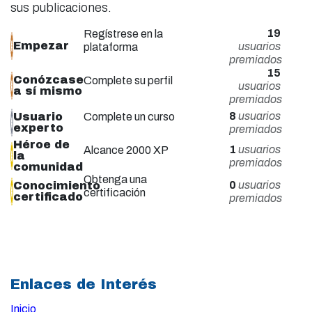
sus publicaciones.
19
Regístrese en la
Empezar
usuarios
plataforma
premiados
15
Conózcase
Complete su perfil
usuarios
a sí mismo
premiados
8
usuarios
Usuario
Complete un curso
experto
premiados
Héroe de
1
usuarios
Alcance 2000 XP
la
premiados
comunidad
Obtenga una
0
usuarios
Conocimiento
certificación
certificado
premiados
Enlaces de Interés
Inicio